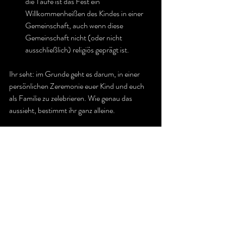
die Taufe ist das Fest ein 
Willkommenheißen des Kindes in einer 
Gemeinschaft, auch wenn diese 
Gemeinschaft nicht (oder nicht 
ausschließlich) religiös geprägt ist.
Ihr seht: im Grunde geht es darum, in einer 
persönlichen Zeremonie euer Kind und euch 
als Familie zu zelebrieren. Wie genau das 
aussieht, bestimmt ihr ganz alleine.
Das Foto hat 
Lovestories by Christina Cox
 im 
Rahmen des Portfolio Days von 
Pattuska 
Weddings
 und 
Yasemin Schiffer Events
gemacht. Die gesamte Liste der 
Dienstleister:innen findet ihr auf meinem 
Instagram-Account.
Kinderwillkommensfeste