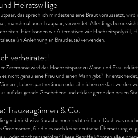
nd Heiratswillige
utpaar, das sprachlich mindestens eine Braut voraussetzt, wird
aar, manchmal auch Traupaar, verwendet. Allerdings berücksicht
hzeiten. Hier können wir Alternativen wie Hochzeitspolykül, Hei
itsleute (in Anlehnung an Brautleute) verwenden.
euch verheiratet!
der Zeremonie wird das Hochzeitspaar zu Mann und Frau erklärt
n es nicht genau eine Frau und einen Mann gibt? Ihr entscheidet,
nnern, Lebenspartner:innen oder ähnlichem erklärt werden woll
us auf das gerade Geschehene und erkläre gerne den neuen Sta
e: Trauzeug:innen & Co.
die genderinklusive Sprache noch recht einfach. Doch was mache
 Groomsmen, für die es noch keine deutsche Übersetzung zu g
u- oder Hochzeitsgefolge? Diese Begriffe könnten alle einbezie