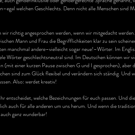
, auch genderinklusive oder gendergerechte Sprache genannt, ve
n–egal welchen Geschlechts. Denn nicht alle Menschen sind M
n wir richtig angesprochen werden, wenn wir mitgedacht werden
schen Mann und Frau die Begrifflichkeiten klar zu sein scheine
n manchmal andere–vielleicht sogar neue!–Wörter. Im Englisc
viele Wörter geschlechtsneutral sind. Im Deutschen können wir vi
in (mit einer kurzen Pause zwischen G und I gesprochen), aber d
chen sind zum Glück flexibel und verändern sich ständig. Und w
ssen. Also: werdet kreativ!
ihr entscheidet, welche Bezeichnungen für euch passen. Und die
lich auch für alle anderen um uns herum. Und wenn die tradition
s auch ganz wunderbar!