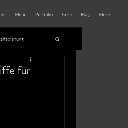
men
Mehr
Portfolio
Cora
Blog
More
eitsplanung
ffe für