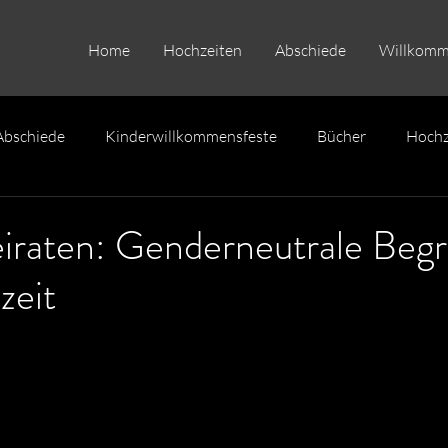
Home
Hochzeiten
Abschiede
Willkom
Abschiede
Kinderwillkommensfeste
Bücher
Hochz
eiraten: Genderneutrale Begri
zeit