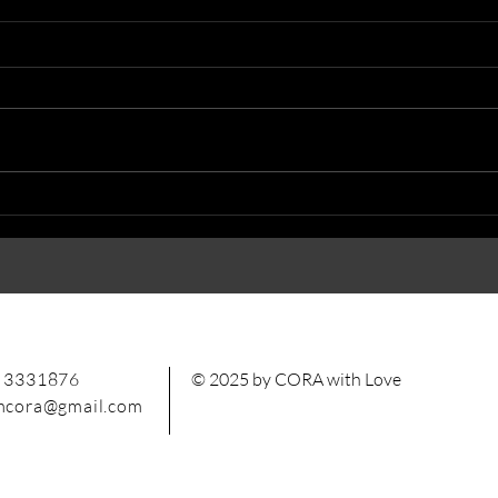
7 Gründe für eine Freie Trauung
 3331876
© 2025 by CORA with Love
mcora@gmail.com