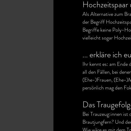
Hochzeitspaar u
Als Alternative zum Bra
der Begriff Hochzeitsp
Begriffe keine Poly-Hoc
vielleicht sogar Hochze
... erkläre ich 
Ihr kennt es: am Ende 
all den Fällen, bei dene
(Ehe-)Frauen, (Ehe-)Mä
persönlich mag den Fok
Das Traugefolg
Bei Trauzeug:innen ist 
Brautjungfern? Und den
Wie wäre es mit dem Tra