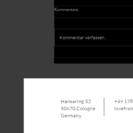
Kommentare
Kommentar verfassen...
5 Tipps für euer Eheversprechen
Hansaring 52
+49 178
50670 Cologne
lovefro
Germany