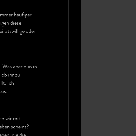
 immer häufiger 
igen diese 
ratswillige oder 
. Was aber nun in 
 ob ihr zu 
t. Ich 
tus.
n wir mit 
eben scheint? 
hen, die die 