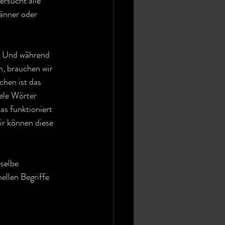
rsucht alle 
änner oder 
. Und während 
n, brauchen wir 
hen ist das 
ele Wörter 
as funktioniert 
ir können diese 
selbe 
ellen Begriffe 